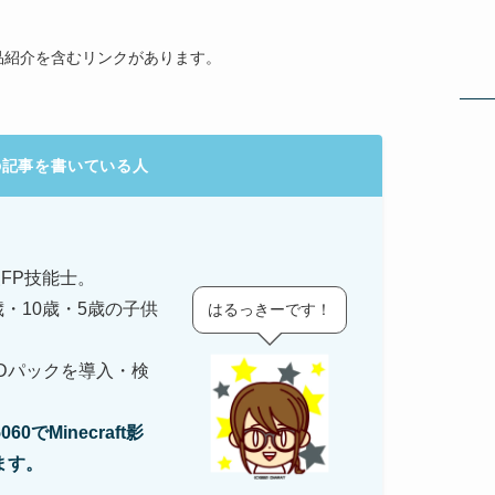
品紹介を含むリンクがあります。
の記事を書いている人
FP技能士。
歳・10歳・5歳の子供
はるっきーです！
。
ODパックを導入・検
0でMinecraft影
ます。