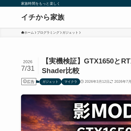
家族時間をもっと楽しく
イチから家族
ホーム
プログラミング
ガジェット
【実機検証】GTX1650とR
2026
7/31
Shader比較
広告
2026年3月12日
2026年7
ガジェット
マイクラ