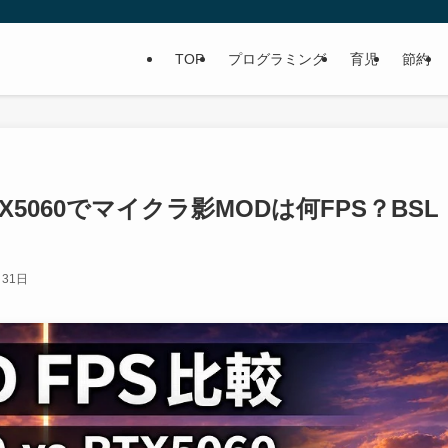
TOP
プログラミング
育児
節約
TX5060でマイクラ影MODは何FPS？BSL
月31日