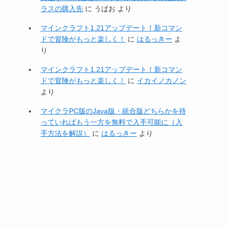
ラスの購入先
に
うぱお
より
マインクラフト1.21アップデート！新コマン
ドで冒険がもっと楽しく！
に
はるっきー
よ
り
マインクラフト1.21アップデート！新コマン
ドで冒険がもっと楽しく！
に
イカイノカノン
より
マイクラPC版のJava版・統合版どちらかを持
っていればもう一方を無料で入手可能に（入
手方法を解説）
に
はるっきー
より