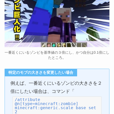
一番近くにいるゾンビを基準値の３倍にし、かつ自分は0.1倍にし
たところ。
特定のモブの大きさを変更したい場合
例えば、一番近くにいるゾンビの大きさを２
倍にしたい場合は、コマンド「
/attribute
@n[type=minecraft:zombie]
minecraft:generic.scale base set
2