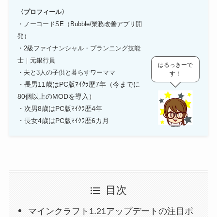
〈プロフィール〉
・ノーコードSE（Bubble/業務改善アプリ開
発）
・2級ファイナンシャル・プランニング技能
士｜元銀行員
はるっきーで
・夫と3人の子供と暮らすワーママ
す！
・長男11歳はPC版ﾏｲｸﾗ歴7年（今までに
80個以上のMODを導入）
・次男8歳はPC版ﾏｲｸﾗ歴4年
・長女4歳はPC版ﾏｲｸﾗ歴6カ月
目次
マインクラフト1.21アップデートの注目ポ