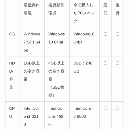
最低動作
推奨動作
今回購入し
最
推
環境
環境
たPCスペッ
低
奨
ク
OS
Windows
Windows
Windows10
〇
〇
7 SP1 64
10 64bit
64bit
bit
HD
1GB以上
4GB以上
SSD：240
〇
〇
D/
の空き容
の空き容
GB
容
量
量
量
（SSD推
奨）
CP
Intel Cor
Intel Cor
Intel Core i
〇
〇
U
e i3-321
e i5-469
5 6500
0
0