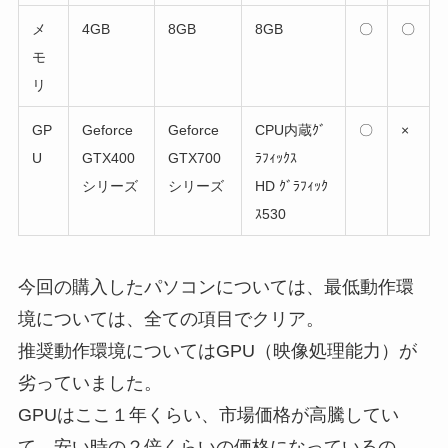
メ
4GB
8GB
8GB
〇
〇
モ
リ
GP
Geforce
Geforce
CPU内蔵ｸﾞ
〇
×
U
GTX400
GTX700
ﾗﾌｨｯｸｽ
シリーズ
シリーズ
HD ｸﾞﾗﾌｨｯｸ
ｽ530
今回の購入したパソコンについては、最低動作環
境については、全ての項目でクリア。
推奨動作環境についてはGPU（映像処理能力）が
劣っていました。
GPUはここ１年くらい、市場価格が高騰してい
て、安い時の２倍くらいの価格になっているの