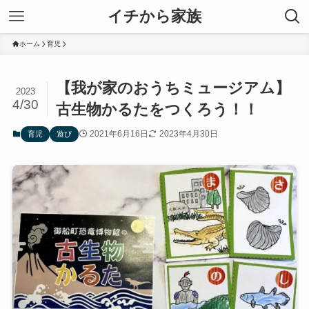
イチから家族
ホーム
育児
【我が家のおうちミュージアム】
2023
4/30
古生物かるたをつくろう！！
2021年6月16日
2023年4月30日
育児
遊び