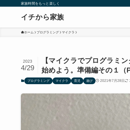
家族時間をもっと楽しく
イチから家族
ホーム
プログラミング
マイクラ
【マイクラでプログラミン
2023
4/29
始めよう。準備編その１（
2021年7月28日
プログラミング
マイクラ
育児
遊び