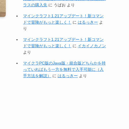
ラスの購入先
に
うぱお
より
マインクラフト1.21アップデート！新コマン
ドで冒険がもっと楽しく！
に
はるっきー
よ
り
マインクラフト1.21アップデート！新コマン
ドで冒険がもっと楽しく！
に
イカイノカノン
より
マイクラPC版のJava版・統合版どちらかを持
っていればもう一方を無料で入手可能に（入
手方法を解説）
に
はるっきー
より