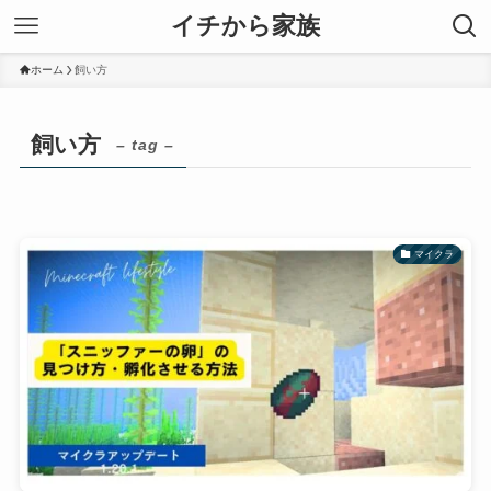
イチから家族
ホーム
飼い方
飼い方
– tag –
マイクラ